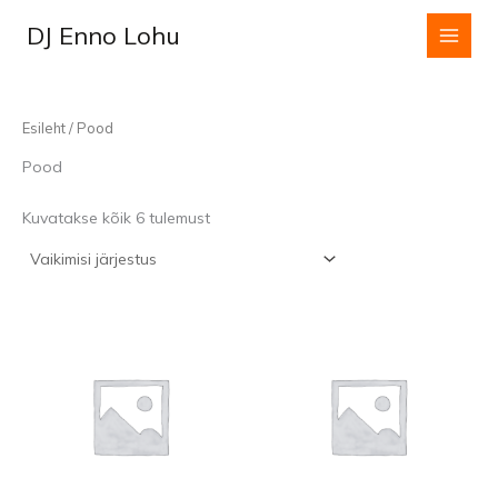
Skip
DJ Enno Lohu
to
content
Esileht
/ Pood
Pood
Kuvatakse kõik 6 tulemust